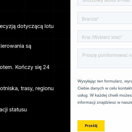
ory
ecyzją dotyczącą lotu
kierowania są
lotem. Kończy się 24
tniska, trasy, regionu
cji statusu