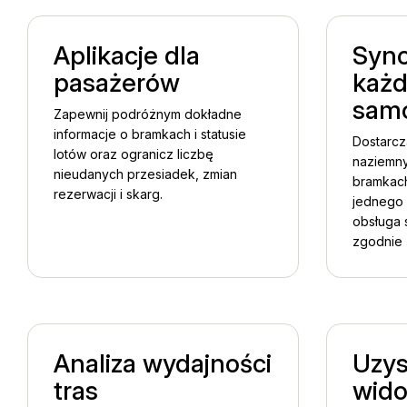
Aplikacje dla
Sync
pasażerów
każd
samo
Zapewnij podróżnym dokładne
informacje o bramkach i statusie
Dostarcz
lotów oraz ogranicz liczbę
naziemny
nieudanych przesiadek, zmian
bramkac
rezerwacji i skarg.
jednego 
obsługa 
zgodnie 
Analiza wydajności
Uzys
tras
wido