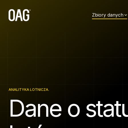
Przejdź
do
głównej
Zbiory danych
treści.
Zbiory danych
Dostarczanie danyc
Pomoc techniczna
Partnerstwa
Języki
Rozkłady lotów
API
Moje konto
Integratorzy i dystrybutorz
Angielski (
English
)
Status
Powiadomienia
Centrum wiedzy
Współpraca z liniami lotni
Portugalski (
Português
)
Ceny biletów lotniczych
Snowflake
Skontaktuj się z pomocą
Start-upy
Chiński (
中文
)
Historyczne
techniczną
Hiszpański (
Español
)
Miejsca
Portal klienta Infare
Japoński (
日本語
)
ANALITYKA LOTNICZA.
Minimalny czas przesiadki
Koreański (
한국어
)
Dane o stat
Dane podstawowe
Niemiecki (
Deutsch
)
Dane dotyczące rezerwac
Francuski (
Français
)
pasażerskich
Arabski (
العربية
)