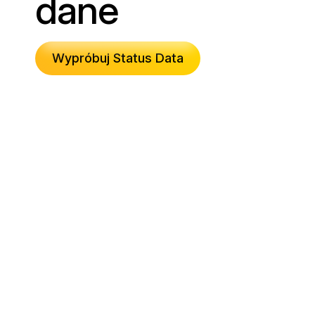
dane
Wypróbuj Status Data