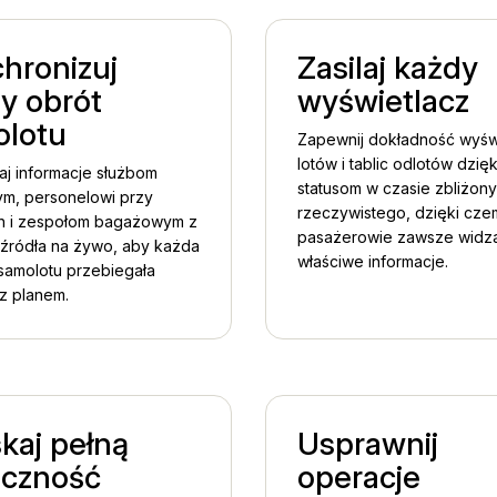
hronizuj
Zasilaj każdy
y obrót
wyświetlacz
lotu
Zapewnij dokładność wyśw
lotów i tablic odlotów dzięk
aj informacje służbom
statusom w czasie zbliżon
m, personelowi przy
rzeczywistego, dzięki cze
h i zespołom bagażowym z
pasażerowie zawsze widz
źródła na żywo, aby każda
właściwe informacje.
samolotu przebiegała
z planem.
kaj pełną
Usprawnij
czność
operacje