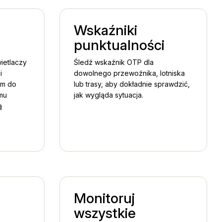
Wskaźniki
punktualności
ietlaczy
Śledź wskaźnik OTP dla
i
dowolnego przewoźnika, lotniska
ym do
lub trasy, aby dokładnie sprawdzić,
mu
jak wygląda sytuacja.
ą
Monitoruj
wszystkie