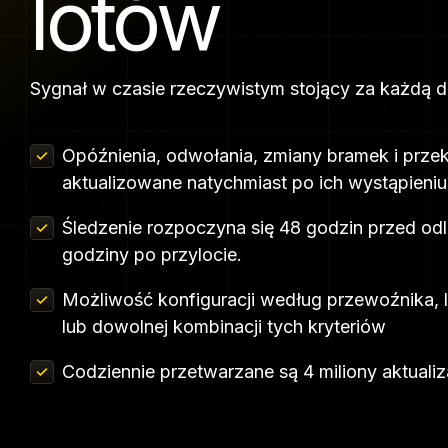
lotów
Połączenia lotnicze
Przeglądaj wszystkie zbi
Sygnał w czasie rzeczywistym stojący za każdą d
danych
Opóźnienia, odwołania, zmiany bramek i prze
aktualizowane natychmiast po ich wystąpieniu
Śledzenie rozpoczyna się 48 godzin przed od
godziny po przylocie.
Możliwość konfiguracji według przewoźnika, lo
lub dowolnej kombinacji tych kryteriów
Codziennie przetwarzane są 4 miliony aktualiza