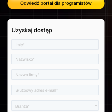
Odwiedź portal dla programistów
Hiszpański (
Dane dotyczące rezerwacji pasażerskich
Español
Połączenia lotnicze
)
Uzyskaj dostęp
Przeglądaj wszystkie zbiory danych
Japoński (
日本語
)
Koreański (
한국어
)
Niemiecki (
Deutsch