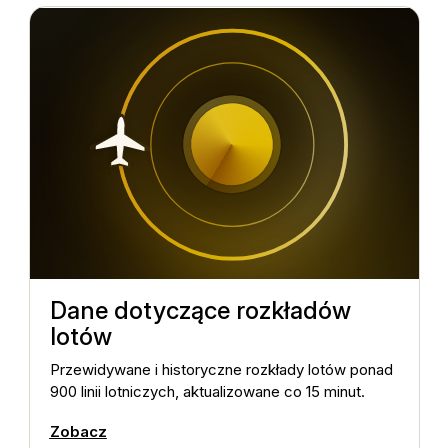
Dane dotyczące rozkładów
lotów
Ś
h
o
Przewidywane i historyczne rozkłady lotów ponad
900 linii lotniczych, aktualizowane co 15 minut.
Zobacz