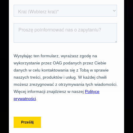
)
Francuski (
Français
)
Arabski (
العربية
)