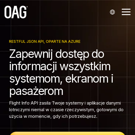
Przejdź
do
Prz
głównej
me
treści.
Języki
Zbiory
Dostarczanie
Pomoc
Partnerstwa
Firma
Analizy
Skontaktuj
Branże
danych
danych
techniczna
się z nami
Angielski (
Integratorzy i dystrybutorzy
O nas
Analiza rozkładów lotów
Linie lotnicze
RESTFUL JSON API, OPARTE NA AZURE
Rozkłady lotów
API
Moje konto
Skontaktuj się z działem sprzedaży
Zapewnij dostęp do
English
Współpraca z liniami lotniczymi
Nasze lokalizacje
Analiza cen biletów lotniczych
Porty lotnicze
informacji wszystkim
Status
Powiadomienia
Centrum wiedzy
Skontaktuj się z pomocą techniczną
)
Start-upy
Wydarzenia
Analiza rezerwacji pasażerskich
Dostawcy usług lotniskowych
systemom, ekranom i
Portugalski (
Snowflake
Skontaktuj się z pomocą techniczną
Ceny biletów lotniczych
Zapytania prasowe
Kariera
Finanse
pasażerom
Português
Historyczne
Portal klienta Infare
)
Technologie turystyczne
Flight Info API zasila Twoje systemy i aplikacje danymi
Miejsca
lotniczymi niemal w czasie rzeczywistym, gotowymi do
Chiński (
użycia w momencie, gdy ich potrzebujesz.
Minimalny czas przesiadki
中文
)
Dane podstawowe