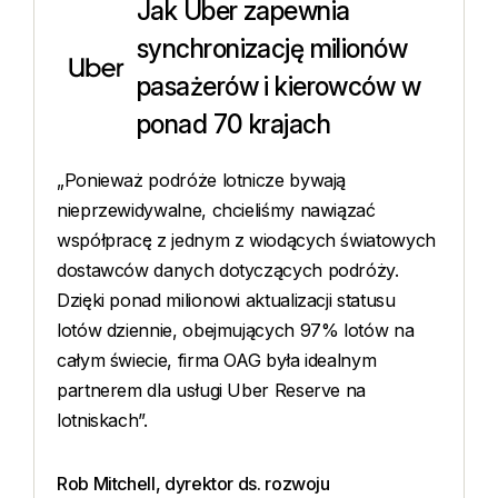
Jak Uber zapewnia
synchronizację milionów
pasażerów i kierowców w
ponad 70 krajach
„Ponieważ podróże lotnicze bywają
nieprzewidywalne, chcieliśmy nawiązać
współpracę z jednym z wiodących światowych
dostawców danych dotyczących podróży.
Dzięki ponad milionowi aktualizacji statusu
lotów dziennie, obejmujących 97% lotów na
o
„
całym świecie, firma OAG była idealnym
n
partnerem dla usługi Uber Reserve na
l
lotniskach”.
t
r
ch
s
Rob Mitchell, dyrektor ds. rozwoju