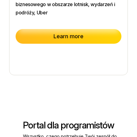
z
biznesowego w obszarze lotnisk, wydarzeń i
z
podróży, Uber
M
Learn more
g
Portal dla programistów
Wszystko, czego potrzebuje Twój zespół do