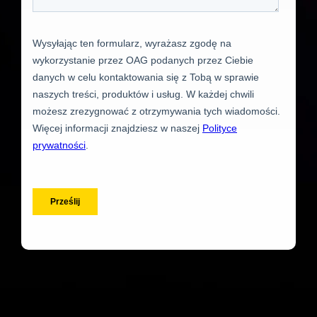
)
Francuski (
Français
)
Arabski (
العربية
)