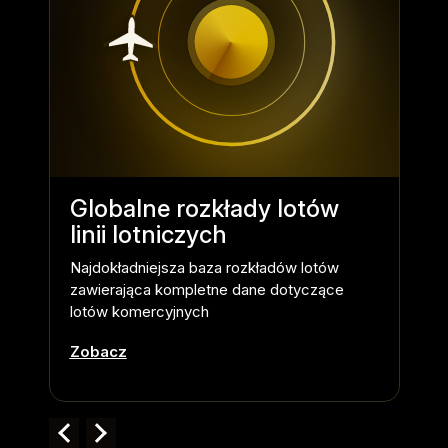
Globalne rozkłady lotów
Da
linii lotniczych
Dok
rze
Najdokładniejsza baza rozkładów lotów
dzi
zawierająca kompletne dane dotyczące
lotów komercyjnych
Zo
Zobacz