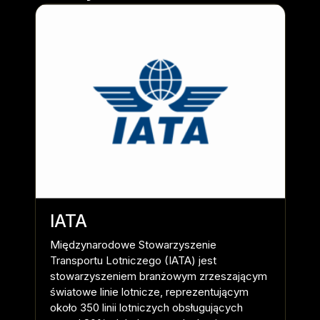
IATA
Ae
z
Międzynarodowe Stowarzyszenie
Aer
Transportu Lotniczego (IATA) jest
dzi
stowarzyszeniem branżowym zrzeszającym
obs
światowe linie lotnicze, reprezentującym
pie
około 350 linii lotniczych obsługujących