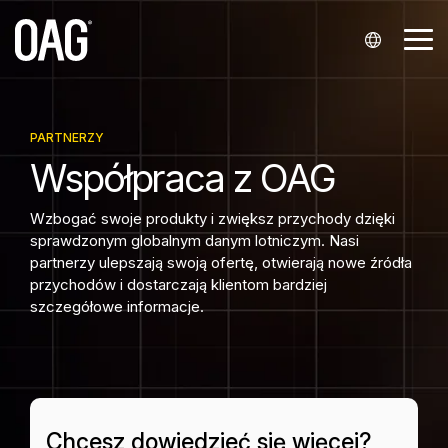
Przejdź
do
Prz
głównej
me
treści.
Języki
Zbiory
Dostarczanie
Pomoc
Partnerstwa
Firma
Analizy
Skontaktuj
Branże
danych
danych
techniczna
się z nami
Angielski (
Integratorzy i dystrybutorzy
O nas
Analiza rozkładów lotów
Linie lotnicze
PARTNERZY
Rozkłady lotów
API
Moje konto
Skontaktuj się z działem sprzedaży
Współpraca
z OAG
English
Współpraca z liniami lotniczymi
Nasze lokalizacje
Analiza cen biletów lotniczych
Porty lotnicze
Status
Powiadomienia
Centrum wiedzy
Skontaktuj się z pomocą techniczną
)
Wzbogać swoje produkty i zwiększ przychody dzięki
Start-upy
Wydarzenia
Analiza rezerwacji pasażerskich
Dostawcy usług lotniskowych
sprawdzonym globalnym danym lotniczym. Nasi
Portugalski (
Snowflake
Skontaktuj się z pomocą techniczną
Ceny biletów lotniczych
Zapytania prasowe
partnerzy ulepszają swoją ofertę, otwierają nowe źródła
Kariera
Finanse
przychodów i dostarczają klientom bardziej
Português
Historyczne
Portal klienta Infare
szczegółowe informacje.
)
Technologie turystyczne
Miejsca
Chiński (
Minimalny czas przesiadki
中文
Chcesz dowiedzieć się więcej?
)
Dane podstawowe