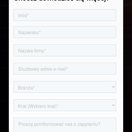
Hiszpański (
Dane dotyczące rezerwacji pasażerskich
Español
Połączenia lotnicze
)
Przeglądaj wszystkie zbiory danych
Japoński (
日本語
)
Koreański (
한국어
)
Niemiecki (
Deutsch